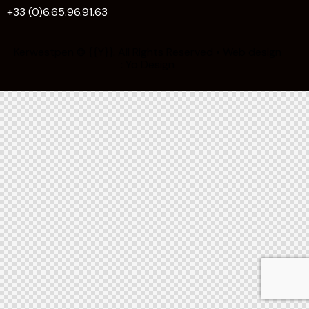
+33 (0)6.65.96.91.63
Kerwestpen
© {{Y}}. All Rights Reserved • Web design
:
Yo Design